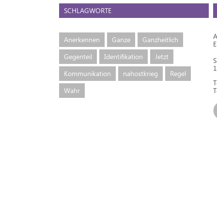
SCHLAGWORTE
A
Anerkennen
Ganze
Ganzheitlich
Gegenteil
Identifikation
Jetzt
S
1
Kommunikation
nahostkrieg
Regel
T
Wahr
T