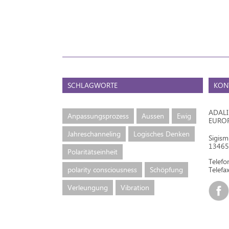
SCHLAGWORTE
KON
ADAL
Anpassungsprozess
Aussen
Ewig
EURO
Jahreschanneling
Logisches Denken
Sigis
13465 
Polaritätseinheit
Telef
polarity consciousness
Schöpfung
Telefax
Verleungung
Vibration