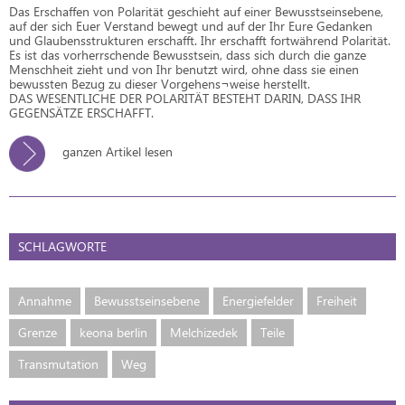
Das Erschaffen von Polarität geschieht auf einer Bewusstseinsebene,
auf der sich Euer Verstand bewegt und auf der Ihr Eure Gedanken
und Glaubensstrukturen erschafft. Ihr erschafft fortwährend Polarität.
Es ist das vorherrschende Bewusstsein, dass sich durch die ganze
Menschheit zieht und von Ihr benutzt wird, ohne dass sie einen
bewussten Bezug zu dieser Vorgehens¬weise herstellt.
DAS WESENTLICHE DER POLARITÄT BESTEHT DARIN, DASS IHR
GEGENSÄTZE ERSCHAFFT.
ganzen Artikel lesen
SCHLAGWORTE
Annahme
Bewusstseinsebene
Energiefelder
Freiheit
Grenze
keona berlin
Melchizedek
Teile
Transmutation
Weg