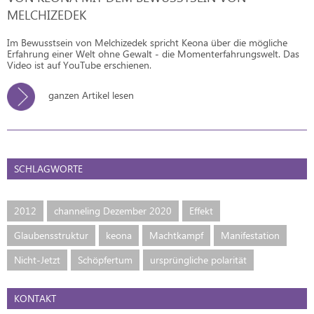
MELCHIZEDEK
Im Bewusstsein von Melchizedek spricht Keona über die mögliche
Erfahrung einer Welt ohne Gewalt - die Momenterfahrungswelt. Das
Video ist auf YouTube erschienen.
ganzen Artikel lesen
SCHLAGWORTE
2012
channeling Dezember 2020
Effekt
Glaubensstruktur
keona
Machtkampf
Manifestation
Nicht-Jetzt
Schöpfertum
ursprüngliche polarität
KONTAKT