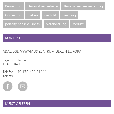
Bewegung
Bewusstseinsebene
Bewusstseinserweiterung
Codierung
Geben
Gedicht
Leistung
polarity consciousness
Veränderung
Verlust
KONTAKT
ADALIEGE-VYWAMUS ZENTRUM BERLIN EUROPA
Sigismundkorso 3
13465 Berlin
Telefon +49 176 456 81611
Telefax -
MEIST GELESEN