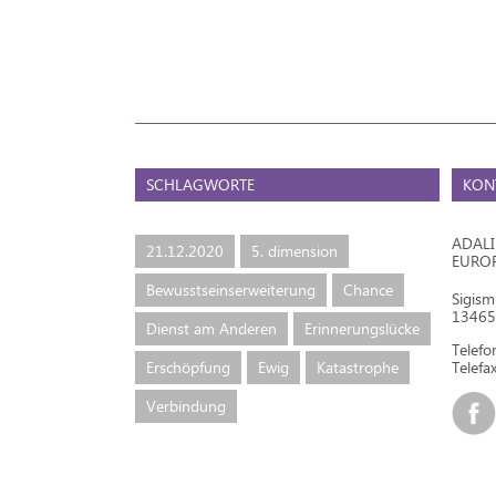
SCHLAGWORTE
KON
ADAL
21.12.2020
5. dimension
EURO
Bewusstseinserweiterung
Chance
Sigis
13465 
Dienst am Anderen
Erinnerungslücke
Telef
Erschöpfung
Ewig
Katastrophe
Telefax
Verbindung