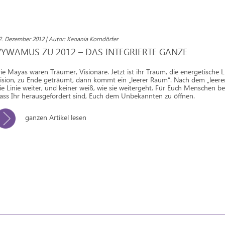
2. Dezember 2012 | Autor: Keoania Korndörfer
VYWAMUS ZU 2012 – DAS INTEGRIERTE GANZE
ie Mayas waren Träumer, Visionäre. Jetzt ist ihr Traum, die energetische Li
ision, zu Ende geträumt, dann kommt ein „leerer Raum“. Nach dem „leer
ie Linie weiter, und keiner weiß, wie sie weitergeht. Für Euch Menschen be
ass Ihr herausgefordert sind, Euch dem Unbekannten zu öffnen.
ganzen Artikel lesen