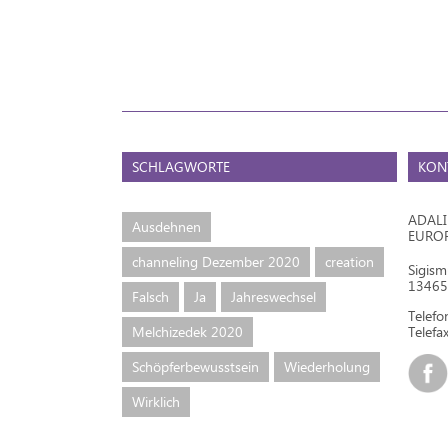
SCHLAGWORTE
KON
ADAL
Ausdehnen
EURO
channeling Dezember 2020
creation
Sigis
13465 
Falsch
Ja
Jahreswechsel
Telef
Melchizedek 2020
Telefax
Schöpferbewusstsein
Wiederholung
Wirklich