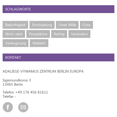
SCHLAGWORTE
Bedürftigkeit
Erschöpfung
Freier Wille
Güte
Nicht-Jetzt
Perspektive
Richtig
Verändern
Verleugnung
Weiblich
KONTAKT
ADALIEGE-VYWAMUS ZENTRUM BERLIN EUROPA
Sigismundkorso 3
13465 Berlin
Telefon +49 176 456 81611
Telefax -