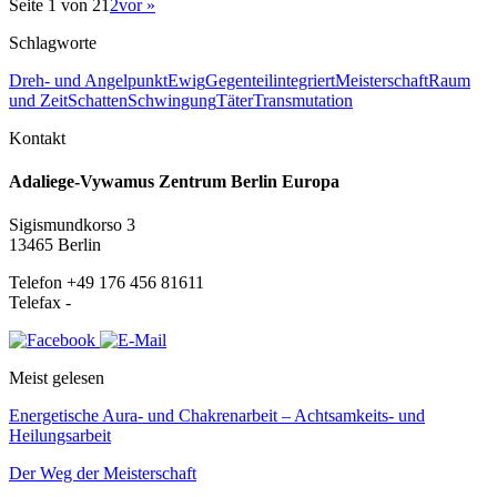
Seite 1 von 2
1
2
vor »
Schlagworte
Dreh- und Angelpunkt
Ewig
Gegenteil
integriert
Meisterschaft
Raum
und Zeit
Schatten
Schwingung
Täter
Transmutation
Kontakt
Adaliege-Vywamus Zentrum Berlin Europa
Sigismundkorso 3
13465 Berlin
Telefon +49 176 456 81611
Telefax -
Meist gelesen
Energetische Aura- und Chakrenarbeit – Achtsamkeits- und
Heilungsarbeit
Der Weg der Meisterschaft