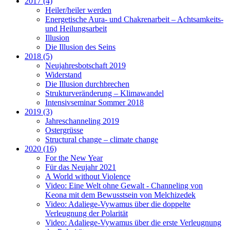
2017 (4)
Heiler/heiler werden
Energetische Aura- und Chakrenarbeit – Achtsamkeits-
und Heilungsarbeit
Illusion
Die Illusion des Seins
2018 (5)
Neujahresbotschaft 2019
Widerstand
Die Illusion durchbrechen
Strukturveränderung – Klimawandel
Intensivseminar Sommer 2018
2019 (3)
Jahreschanneling 2019
Ostergrüsse
Structural change – climate change
2020 (16)
For the New Year
Für das Neujahr 2021
A World without Violence
Video: Eine Welt ohne Gewalt - Channeling von
Keona mit dem Bewusstsein von Melchizedek
Video: Adaliege-Vywamus über die doppelte
Verleugnung der Polarität
Video: Adaliege-Vywamus über die erste Verleugnung