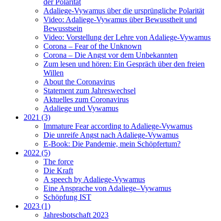
der Polarität
Adaliege-Vywamus über die ursprüngliche Polarität
Video: Adaliege-Vywamus über Bewusstheit und
Bewusstsein
Video: Vorstellung der Lehre von Adaliege-Vywamus
Corona – Fear of the Unknown
Corona – Die Angst vor dem Unbekannten
Zum lesen und hören: Ein Gespräch über den freien
Willen
About the Coronavirus
Statement zum Jahreswechsel
Aktuelles zum Coronavirus
Adaliege und Vywamus
2021 (3)
Immature Fear according to Adaliege-Vywamus
Die unreife Angst nach Adaliege-Vywamus
E-Book: Die Pandemie, mein Schöpfertum?
2022 (5)
The force
Die Kraft
A speech by Adaliege-Vywamus
Eine Ansprache von Adaliege–Vywamus
Schöpfung IST
2023 (1)
Jahresbotschaft 2023