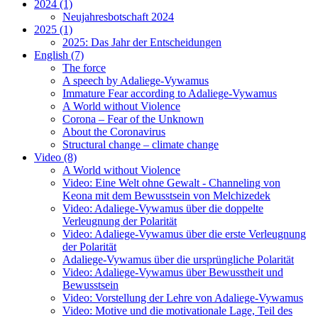
2024 (1)
Neujahresbotschaft 2024
2025 (1)
2025: Das Jahr der Entscheidungen
English (7)
The force
A speech by Adaliege-Vywamus
Immature Fear according to Adaliege-Vywamus
A World without Violence
Corona – Fear of the Unknown
About the Coronavirus
Structural change – climate change
Video (8)
A World without Violence
Video: Eine Welt ohne Gewalt - Channeling von
Keona mit dem Bewusstsein von Melchizedek
Video: Adaliege-Vywamus über die doppelte
Verleugnung der Polarität
Video: Adaliege-Vywamus über die erste Verleugnung
der Polarität
Adaliege-Vywamus über die ursprüngliche Polarität
Video: Adaliege-Vywamus über Bewusstheit und
Bewusstsein
Video: Vorstellung der Lehre von Adaliege-Vywamus
Video: Motive und die motivationale Lage, Teil des