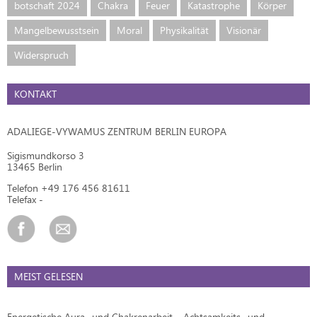
botschaft 2024
Chakra
Feuer
Katastrophe
Körper
Mangelbewusstsein
Moral
Physikalität
Visionär
Widerspruch
KONTAKT
ADALIEGE-VYWAMUS ZENTRUM BERLIN EUROPA
Sigismundkorso 3
13465 Berlin
Telefon +49 176 456 81611
Telefax -
MEIST GELESEN
Energetische Aura- und Chakrenarbeit – Achtsamkeits- und