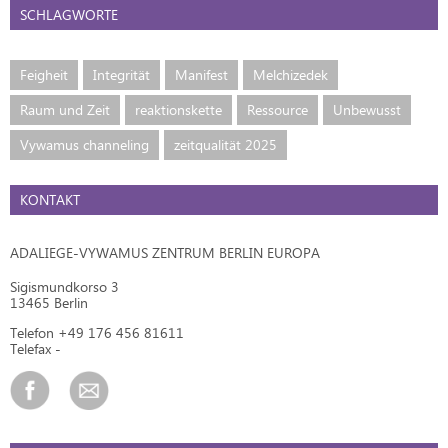
SCHLAGWORTE
Feigheit
Integrität
Manifest
Melchizedek
Raum und Zeit
reaktionskette
Ressource
Unbewusst
Vywamus channeling
zeitqualität 2025
KONTAKT
ADALIEGE-VYWAMUS ZENTRUM BERLIN EUROPA
Sigismundkorso 3
13465 Berlin
Telefon +49 176 456 81611
Telefax -