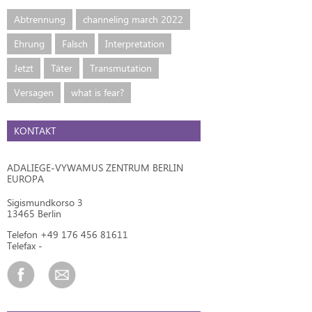
Abtrennung
channeling march 2022
Ehrung
Falsch
Interpretation
Jetzt
Täter
Transmutation
Versagen
what is fear?
KONTAKT
ADALIEGE-VYWAMUS ZENTRUM BERLIN
EUROPA
Sigismundkorso 3
13465 Berlin
Telefon +49 176 456 81611
Telefax -