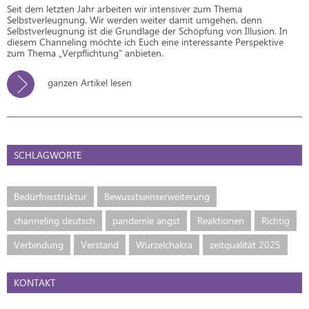
Seit dem letzten Jahr arbeiten wir intensiver zum Thema
Selbstverleugnung. Wir werden weiter damit umgehen, denn
Selbstverleugnung ist die Grundlage der Schöpfung von Illusion. In
diesem Channeling möchte ich Euch eine interessante Perspektive
zum Thema „Verpflichtung“ anbieten.
ganzen Artikel lesen
SCHLAGWORTE
Bedürfnisstruktur
Bewusstseinserweiterung
channeling deutsch
pandemie angst
Reaktionen
Richtig
Verbindung
Verstand
Wurzelchakra
zeitqualität 2025
KONTAKT