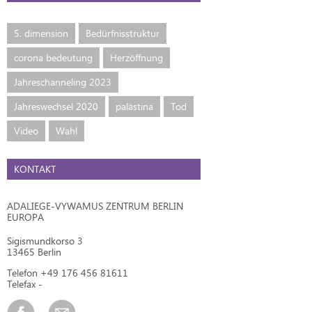
5. dimension
Bedürfnisstruktur
corona bedeutung
Herzöffnung
Jahreschanneling 2023
Jahreswechsel 2020
palästina
Tod
Video
Wahl
KONTAKT
ADALIEGE-VYWAMUS ZENTRUM BERLIN
EUROPA
Sigismundkorso 3
13465 Berlin
Telefon +49 176 456 81611
Telefax -