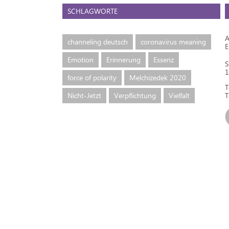
SCHLAGWORTE
A
channeling deutsch
coronavirus meaning
Emotion
Erinnerung
Essenz
S
1
force of polarity
Melchizedek 2020
T
Nicht-Jetzt
Verpflichtung
Vielfalt
T