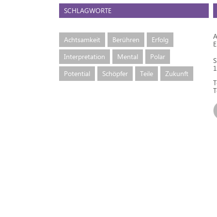
SCHLAGWORTE
A
Achtsamkeit
Berühren
Erfolg
Interpretation
Mental
Polar
S
1
Potential
Schöpfer
Teile
Zukunft
T
T