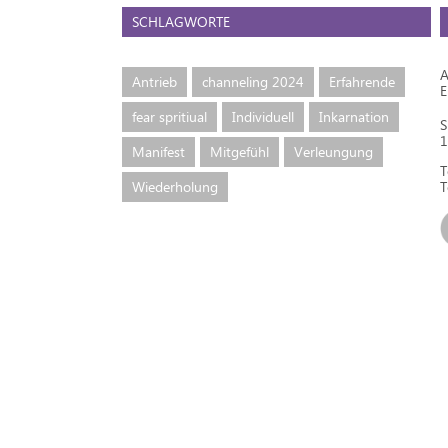
SCHLAGWORTE
A
Antrieb
channeling 2024
Erfahrende
fear spritiual
Individuell
Inkarnation
S
1
Manifest
Mitgefühl
Verleungung
T
Wiederholung
T