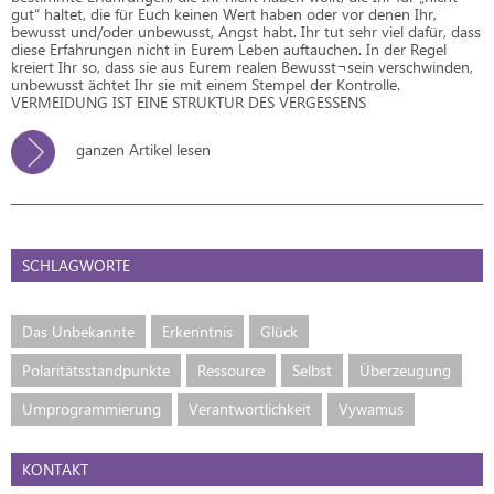
gut“ haltet, die für Euch keinen Wert haben oder vor denen Ihr,
bewusst und/oder unbewusst, Angst habt. Ihr tut sehr viel dafür, dass
diese Erfahrungen nicht in Eurem Leben auftauchen. In der Regel
kreiert Ihr so, dass sie aus Eurem realen Bewusst¬sein verschwinden,
unbewusst ächtet Ihr sie mit einem Stempel der Kontrolle.
VERMEIDUNG IST EINE STRUKTUR DES VERGESSENS
ganzen Artikel lesen
SCHLAGWORTE
Das Unbekannte
Erkenntnis
Glück
Polaritätsstandpunkte
Ressource
Selbst
Überzeugung
Umprogrammierung
Verantwortlichkeit
Vywamus
KONTAKT