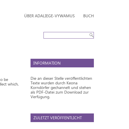
ÜBER ADALIEGE-VYWAMUS
BUCH
INFORMATION
Die an dieser Stelle veröffentlichten
to be
Texte wurden durch Keona
lect which,
Korndörfer gechannelt und stehen
als PDF-Datei zum Download zur
Verfügung.
ZULETZT VERÖFFENTLICHT