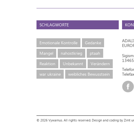
SCHLAGWORTE
KON
ADAL
Emotionale Kontrolle
Gedanke
EURO
Mangel
nahostkrieg
ptaah
Sigis
13465 
Reaktion
Unbekannt
Verändern
Telef
war ukraine
weibliches Bewusstsein
Telefax
© 2026 Vywamus. All rights reserved.
Design and coding by Zimt 