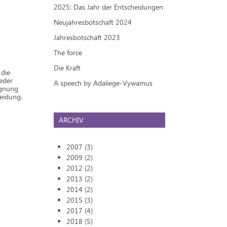
2025: Das Jahr der Entscheidungen
Neujahresbotschaft 2024
Jahresbotschaft 2023
The force
Die Kraft
 die
ieder
A speech by Adaliege-Vywamus
ugnung
heidung.
ARCHIV
2007 (3)
2009 (2)
2012 (2)
2013 (2)
2014 (2)
2015 (3)
2017 (4)
2018 (5)