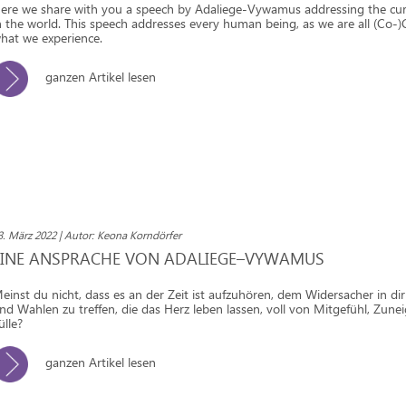
ere we share with you a speech by Adaliege-Vywamus addressing the cur
n the world. This speech addresses every human being, as we are all (Co-)
hat we experience.
ganzen Artikel lesen
3. März 2022 | Autor: Keona Korndörfer
EINE ANSPRACHE VON ADALIEGE–VYWAMUS
einst du nicht, dass es an der Zeit ist aufzuhören, dem Widersacher in di
nd Wahlen zu treffen, die das Herz leben lassen, voll von Mitgefühl, Zun
ülle?
ganzen Artikel lesen