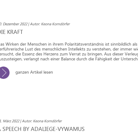
0. Dezember 2022 | Autor: Keona Korndörfer
DIE KRAFT
as Wirken der Menschen in ihrem Polaritätsverständnis ist sinnbildlich als
erführerische Lust des menschlichen Intellekts zu verstehen, der immer w
ersucht, die Essenz des Herzens zum Verrat zu bringen. Aus dieser Verle
uszusteigen, verlangt nach einer Balance durch die Fähigkeit der Untersc
ganzen Artikel lesen
1. März 2022 | Autor: Keona Korndörfer
A SPEECH BY ADALIEGE-VYWAMUS