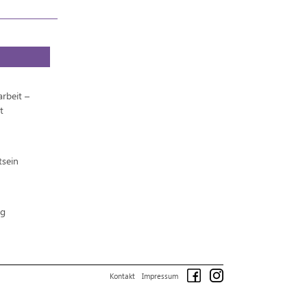
rbeit –
t
tsein
ng
Kontakt
Impressum