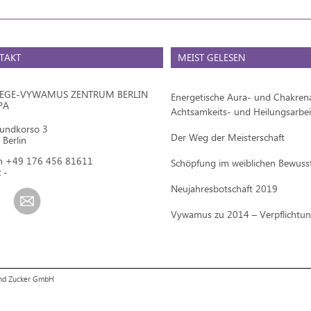
TAKT
MEIST GELESEN
IEGE-VYWAMUS ZENTRUM BERLIN
Energetische Aura- und Chakrena
PA
Achtsamkeits- und Heilungsarbei
mundkorso 3
Der Weg der Meisterschaft
Berlin
on +49 176 456 81611
Schöpfung im weiblichen Bewuss
 -
Neujahresbotschaft 2019
Vywamus zu 2014 – Verpflichtu
und Zucker GmbH