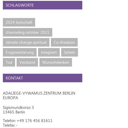
SCHLAGWORTE
2024 botschaft
channeling october 2021
climate change spiritual
Co-Kreation
Fragmentierung
integriert
Schein
Tod
Verstand
Wunschdenken
KONTAKT
ADALIEGE-VYWAMUS ZENTRUM BERLIN
EUROPA
Sigismundkorso 3
13465 Berlin
Telefon +49 176 456 81611
Telefax -