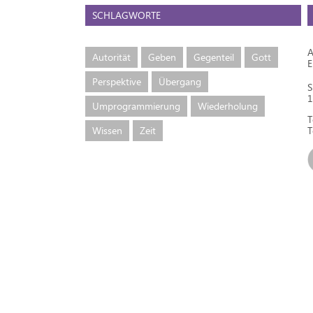
SCHLAGWORTE
A
Autorität
Geben
Gegenteil
Gott
Perspektive
Übergang
S
1
Umprogrammierung
Wiederholung
T
Wissen
Zeit
T