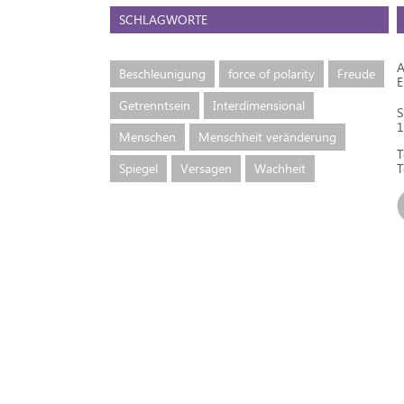
SCHLAGWORTE
A
Beschleunigung
force of polarity
Freude
Getrenntsein
Interdimensional
S
1
Menschen
Menschheit veränderung
T
Spiegel
Versagen
Wachheit
T