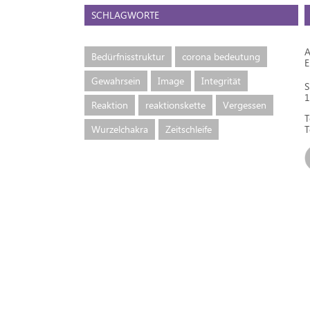
SCHLAGWORTE
A
Bedürfnisstruktur
corona bedeutung
Gewahrsein
Image
Integrität
S
1
Reaktion
reaktionskette
Vergessen
T
Wurzelchakra
Zeitschleife
T