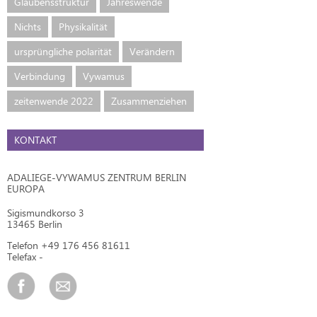
Glaubensstruktur
Jahreswende
Nichts
Physikalität
ursprüngliche polarität
Verändern
Verbindung
Vywamus
zeitenwende 2022
Zusammenziehen
KONTAKT
ADALIEGE-VYWAMUS ZENTRUM BERLIN
EUROPA
Sigismundkorso 3
13465 Berlin
Telefon +49 176 456 81611
Telefax -