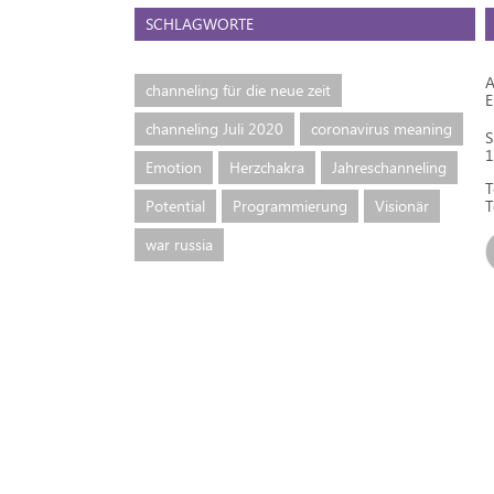
SCHLAGWORTE
A
channeling für die neue zeit
channeling Juli 2020
coronavirus meaning
S
1
Emotion
Herzchakra
Jahreschanneling
T
Potential
Programmierung
Visionär
T
war russia