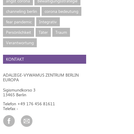
angst corona
Bewältigungsstrategie
channeling berlin
corona bedeutung
fear pandemic
Integrativ
Persönlichkeit
Täter
Traum
Verantwortung
KONTAKT
ADALIEGE-VYWAMUS ZENTRUM BERLIN
EUROPA
Sigismundkorso 3
13465 Berlin
Telefon +49 176 456 81611
Telefax -