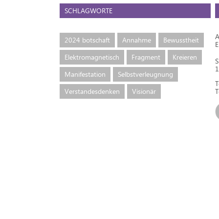
SCHLAGWORTE
A
2024 botschaft
Annahme
Bewusstheit
Elektromagnetisch
Fragment
Kreieren
S
1
Manifestation
Selbstverleugnung
T
Verstandesdenken
Visionär
T