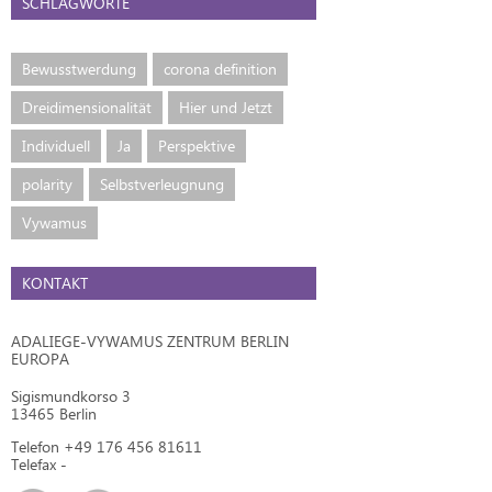
SCHLAGWORTE
Bewusstwerdung
corona definition
Dreidimensionalität
Hier und Jetzt
Individuell
Ja
Perspektive
polarity
Selbstverleugnung
Vywamus
KONTAKT
ADALIEGE-VYWAMUS ZENTRUM BERLIN
EUROPA
Sigismundkorso 3
13465 Berlin
Telefon +49 176 456 81611
Telefax -