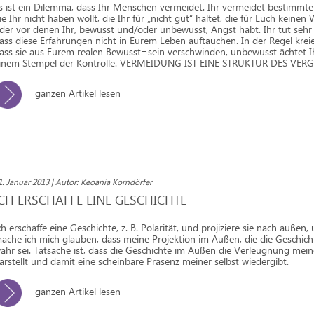
s ist ein Dilemma, dass Ihr Menschen vermeidet. Ihr vermeidet bestimmte
ie Ihr nicht haben wollt, die Ihr für „nicht gut“ haltet, die für Euch keine
der vor denen Ihr, bewusst und/oder unbewusst, Angst habt. Ihr tut sehr v
ass diese Erfahrungen nicht in Eurem Leben auftauchen. In der Regel kreier
ass sie aus Eurem realen Bewusst¬sein verschwinden, unbewusst ächtet Ih
inem Stempel der Kontrolle. VERMEIDUNG IST EINE STRUKTUR DES VER
ganzen Artikel lesen
1. Januar 2013 | Autor: Keoania Korndörfer
ICH ERSCHAFFE EINE GESCHICHTE
ch erschaffe eine Geschichte, z. B. Polarität, und projiziere sie nach außen
ache ich mich glauben, dass meine Projektion im Außen, die die Geschicht
ahr sei. Tatsache ist, dass die Geschichte im Außen die Verleugnung mein
arstellt und damit eine scheinbare Präsenz meiner selbst wiedergibt.
ganzen Artikel lesen