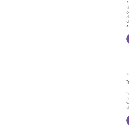
E
d
o
d
d
e
3
I
m
w
d