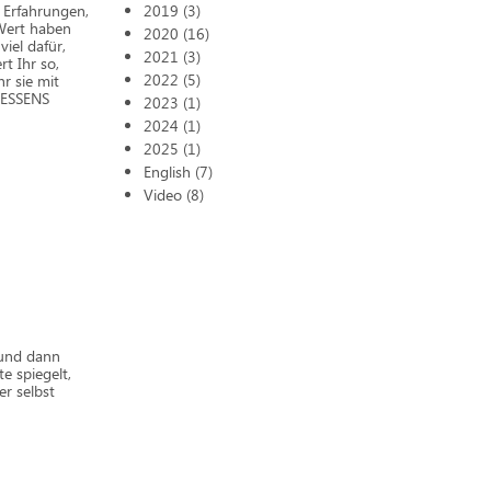
 Erfahrungen,
2019 (3)
n Wert haben
2020 (16)
iel dafür,
2021 (3)
t Ihr so,
2022 (5)
r sie mit
GESSENS
2023 (1)
2024 (1)
2025 (1)
English (7)
Video (8)
, und dann
e spiegelt,
er selbst