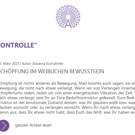
KONTROLLE"
6. März 2015 | Autor: Keoania Korndörfer
SCHÖPFUNG IM WEIBLICHEN BEWUSSTSEIN
chöpfung ist nichts anderes als Bewegung. Man könnte auch sagen, sie is
ewegung, die nicht nach etwas verlangt. Wenn wir von Verlangen innerha
chöpfertums reden, reden wir von einer energetischen Vibration der Zeit. 
ach etwas verlangt, seid Ihr an Eure Bedürfnisstruktur gefesselt. Eure Bedü
truktur ist der emotionale Zustand dessen, was Ihr glauben wollt bzw. was
lauben wünscht oder zu verlangen wünscht. Wenn Ihr nach etwas verlangt
avon aus, dass Ihr etwas nicht habt, dass Euch das fehlt, was Ihr haben wo
ganzen Artikel lesen