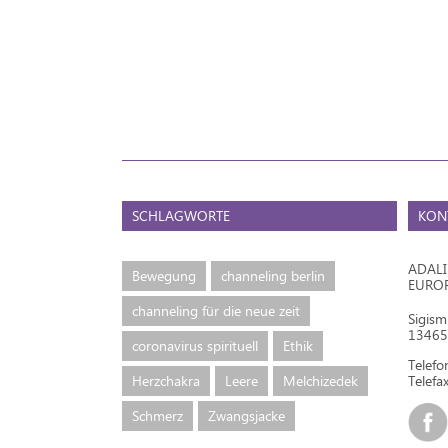
SCHLAGWORTE
KON
ADAL
Bewegung
channeling berlin
EURO
channeling für die neue zeit
Sigis
13465 
coronavirus spirituell
Ethik
Telef
Herzchakra
Leere
Melchizedek
Telefax
Schmerz
Zwangsjacke