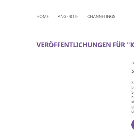
HOME
ANGEBOTE
CHANNELINGS
VERÖFFENTLICHUNGEN FÜR "
0
S
B
S
n
s
g
d