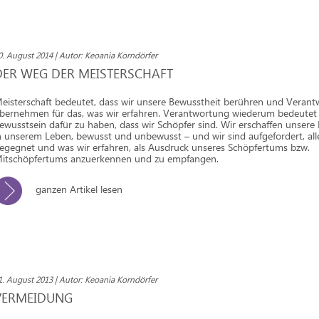
0. August 2014 | Autor: Keoania Korndörfer
DER WEG DER MEISTERSCHAFT
eisterschaft bedeutet, dass wir unsere Bewusstheit berühren und Veran
bernehmen für das, was wir erfahren. Verantwortung wiederum bedeutet h
ewusstsein dafür zu haben, dass wir Schöpfer sind. Wir erschaffen unsere
n unserem Leben, bewusst und unbewusst – und wir sind aufgefordert, all
egegnet und was wir erfahren, als Ausdruck unseres Schöpfertums bzw.
itschöpfertums anzuerkennen und zu empfangen.
ganzen Artikel lesen
1. August 2013 | Autor: Keoania Korndörfer
VERMEIDUNG