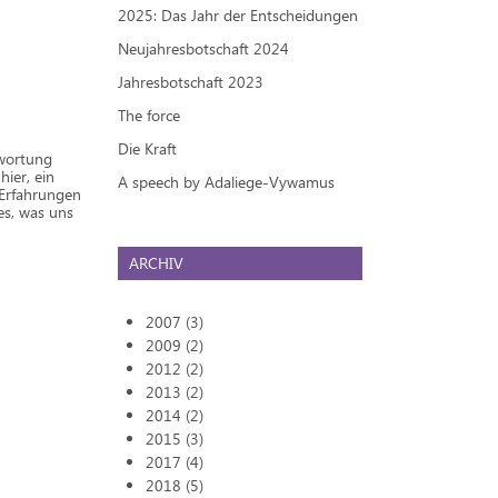
2025: Das Jahr der Entscheidungen
Neujahresbotschaft 2024
Jahresbotschaft 2023
The force
Die Kraft
twortung
ier, ein
A speech by Adaliege-Vywamus
 Erfahrungen
es, was uns
ARCHIV
2007 (3)
2009 (2)
2012 (2)
2013 (2)
2014 (2)
2015 (3)
2017 (4)
2018 (5)