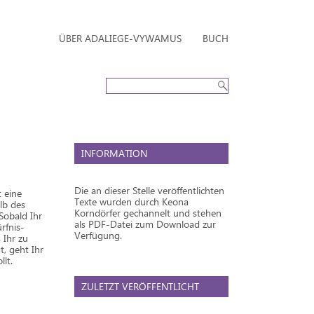
ÜBER ADALIEGE-VYWAMUS
BUCH
INFORMATION
Die an dieser Stelle veröffentlichten
t eine
Texte wurden durch Keona
lb des
Korndörfer gechannelt und stehen
Sobald Ihr
als PDF-Datei zum Download zur
rfnis-
Verfügung.
 Ihr zu
, geht Ihr
llt.
ZULETZT VERÖFFENTLICHT