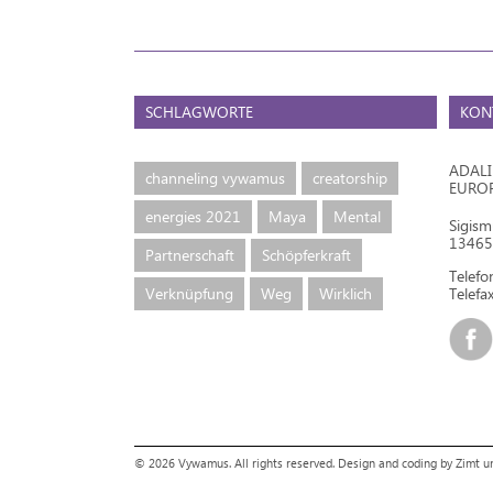
SCHLAGWORTE
KON
ADAL
channeling vywamus
creatorship
EURO
energies 2021
Maya
Mental
Sigis
13465 
Partnerschaft
Schöpferkraft
Telef
Verknüpfung
Weg
Wirklich
Telefax
© 2026 Vywamus. All rights reserved.
Design and coding by Zimt 