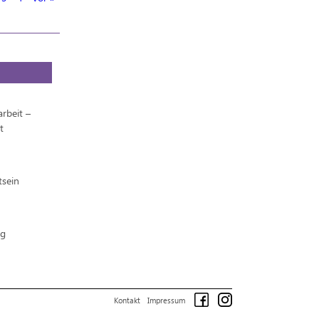
rbeit –
t
tsein
ng
Kontakt
Impressum