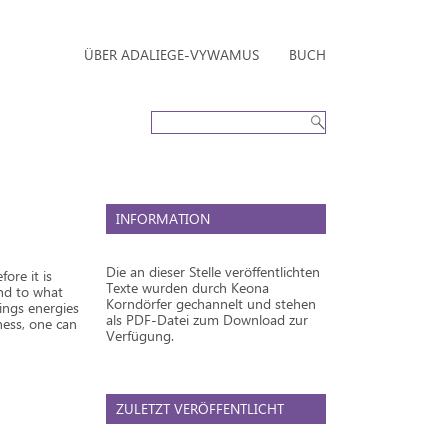
ÜBER ADALIEGE-VYWAMUS
BUCH
INFORMATION
Die an dieser Stelle veröffentlichten
ore it is
Texte wurden durch Keona
and to what
Korndörfer gechannelt und stehen
rings energies
als PDF-Datei zum Download zur
ness, one can
Verfügung.
ZULETZT VERÖFFENTLICHT