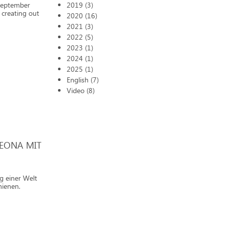
 September
2019 (3)
 creating out
2020 (16)
2021 (3)
2022 (5)
2023 (1)
2024 (1)
2025 (1)
English (7)
Video (8)
KEONA MIT
g einer Welt
hienen.