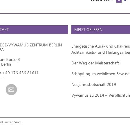
TAKT
MEIST GELESEN
IEGE-VYWAMUS ZENTRUM BERLIN
Energetische Aura- und Chakrena
PA
Achtsamkeits- und Heilungsarbei
mundkorso 3
Der Weg der Meisterschaft
Berlin
on +49 176 456 81611
Schöpfung im weiblichen Bewuss
 -
Neujahresbotschaft 2019
Vywamus zu 2014 – Verpflichtu
und Zucker GmbH