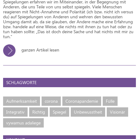
Spiegelungen erfahren wir im Miteinander, in der Begegnung mit
Anderen, die uns Teile von uns selbst spiegeln. Viele Menschen
reagieren mit Nicht-Annahme und Polarität (ich bzw. nicht ich versus
du) auf Spiegelungen von Anderen und wehren den bewussten
Umgang damit ab, da sie glauben, der Andere mache eine Erfahrung
bzw. handele auf eine Weise, die nichts mit ihnen zu tun hat oder zu
tun haben sollte: „Das ist doch deine Sache und hat nichts mit mir zu
tun.“
ganzen Artikel lesen
SCHLAGWORTE
Aufmerksamkeit
corona
Coronapandemie
Fülle
Integrativ
Richtig
Spiegel
Unbewusstheit
Visionär
vywamus adaliege