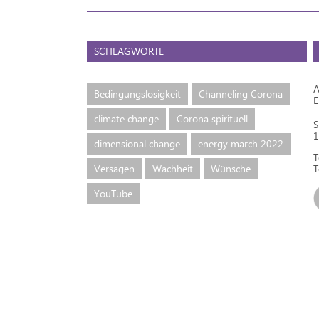
SCHLAGWORTE
A
Bedingungslosigkeit
Channeling Corona
climate change
Corona spirituell
S
1
dimensional change
energy march 2022
T
Versagen
Wachheit
Wünsche
T
YouTube