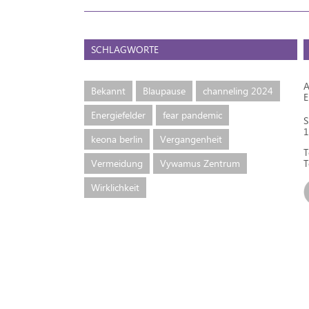
SCHLAGWORTE
A
Bekannt
Blaupause
channeling 2024
Energiefelder
fear pandemic
S
1
keona berlin
Vergangenheit
T
Vermeidung
Vywamus Zentrum
T
Wirklichkeit