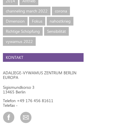
2014
Antrieb
channeling march 2022
corona
Dimension
Fokus
nahostkrieg
Richtige Schöpfung
Sensibilität
vywamus 2022
KONTAKT
ADALIEGE-VYWAMUS ZENTRUM BERLIN
EUROPA
Sigismundkorso 3
13465 Berlin
Telefon +49 176 456 81611
Telefax -