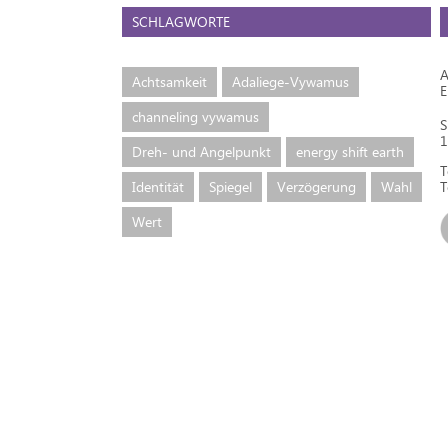
SCHLAGWORTE
A
Achtsamkeit
Adaliege-Vywamus
channeling vywamus
S
1
Dreh- und Angelpunkt
energy shift earth
T
Identität
Spiegel
Verzögerung
Wahl
T
Wert