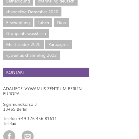
Befriedigung
channeling deutsch
channeling Dezember 2020
Erschöpfung
Falsch
Fluss
Gruppenbewusstsein
Melchizedek 2020
Paradigma
vywamus channeling 2022
KONTAKT
ADALIEGE-VYWAMUS ZENTRUM BERLIN
EUROPA
Sigismundkorso 3
13465 Berlin
Telefon +49 176 456 81611
Telefax -