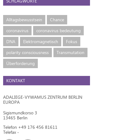
SCHLAGWORTE
Alltagsbewusstsein
Chance
coronavirus
coronavirus bedeutung
DNA
Elektromagnetisch
Fokus
polarity consciousness
Transmutation
Überforderung
KONTAKT
ADALIEGE-VYWAMUS ZENTRUM BERLIN
EUROPA
Sigismundkorso 3
13465 Berlin
Telefon +49 176 456 81611
Telefax -